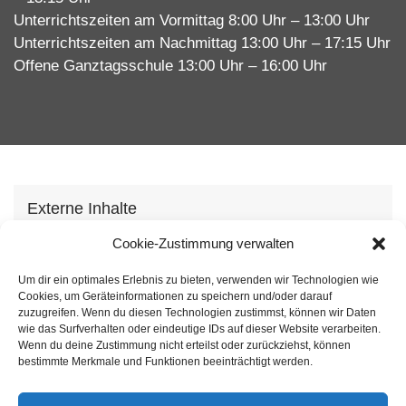
Unterrichtszeiten am Vormittag 8:00 Uhr – 13:00 Uhr
Unterrichtszeiten am Nachmittag 13:00 Uhr – 17:15 Uhr
Offene Ganztagsschule 13:00 Uhr – 16:00 Uhr
Externe Inhalte
Wir verwenden auf unserer Webseite externe
Cookie-Zustimmung verwalten
Inhhalte, um Ihnen zusätzliche Informationen
Um dir ein optimales Erlebnis zu bieten, verwenden wir Technologien wie
anzubieten. Mit dem laden der Inhalte stimmen Sie
Cookies, um Geräteinformationen zu speichern und/oder darauf
unserer
Datenschutzvereinbarung
zu.
zuzugreifen. Wenn du diesen Technologien zustimmst, können wir Daten
wie das Surfverhalten oder eindeutige IDs auf dieser Website verarbeiten.
Wenn du deine Zustimmung nicht erteilst oder zurückziehst, können
Inhalt laden
bestimmte Merkmale und Funktionen beeinträchtigt werden.