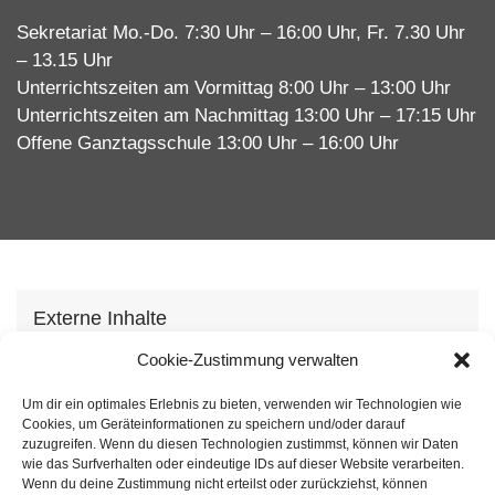
Sekretariat Mo.-Do. 7:30 Uhr – 16:00 Uhr, Fr. 7.30 Uhr
– 13.15 Uhr
Unterrichtszeiten am Vormittag 8:00 Uhr – 13:00 Uhr
Unterrichtszeiten am Nachmittag 13:00 Uhr – 17:15 Uhr
Offene Ganztagsschule 13:00 Uhr – 16:00 Uhr
Externe Inhalte
Wir verwenden auf unserer Webseite externe
Cookie-Zustimmung verwalten
Inhhalte, um Ihnen zusätzliche Informationen
Um dir ein optimales Erlebnis zu bieten, verwenden wir Technologien wie
anzubieten. Mit dem laden der Inhalte stimmen Sie
Cookies, um Geräteinformationen zu speichern und/oder darauf
unserer
Datenschutzvereinbarung
zu.
zuzugreifen. Wenn du diesen Technologien zustimmst, können wir Daten
wie das Surfverhalten oder eindeutige IDs auf dieser Website verarbeiten.
Wenn du deine Zustimmung nicht erteilst oder zurückziehst, können
Inhalt laden