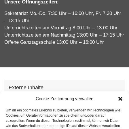
Unsere Öffnungszeiten:
Sekretariat Mo.-Do. 7:30 Uhr – 16:00 Uhr, Fr. 7.30 Uhr
– 13.15 Uhr
Unterrichtszeiten am Vormittag 8:00 Uhr – 13:00 Uhr
Unterrichtszeiten am Nachmittag 13:00 Uhr – 17:15 Uhr
Offene Ganztagsschule 13:00 Uhr – 16:00 Uhr
Externe Inhalte
Wir verwenden auf unserer Webseite externe
Cookie-Zustimmung verwalten
Inhhalte, um Ihnen zusätzliche Informationen
Um dir ein optimales Erlebnis zu bieten, verwenden wir Technologien wie
anzubieten. Mit dem laden der Inhalte stimmen Sie
Cookies, um Geräteinformationen zu speichern und/oder darauf
unserer
Datenschutzvereinbarung
zu.
zuzugreifen. Wenn du diesen Technologien zustimmst, können wir Daten
wie das Surfverhalten oder eindeutige IDs auf dieser Website verarbeiten.