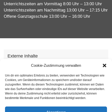
Unterrichtszeiten am Vormittag 8:00 Uhr – 13:00 Uhr
Unterrichtszeiten am Nachmittag 13:00 Uhr – 17:15 Uhr
Offene Ganztagsschule 13:00 Uhr – 16:00 Uhr
Externe Inhalte
Wir verwenden auf unserer Webseite externe
Cookie-Zustimmung verwalten
Inhhalte, um Ihnen zusätzliche Informationen
Um dir ein optimales Erlebnis zu bieten, verwenden wir Technologien wie
anzubieten. Mit dem laden der Inhalte stimmen Sie
Cookies, um Geräteinformationen zu speichern und/oder darauf
unserer
Datenschutzvereinbarung
zu.
zuzugreifen. Wenn du diesen Technologien zustimmst, können wir Daten
wie das Surfverhalten oder eindeutige IDs auf dieser Website verarbeiten.
Wenn du deine Zustimmung nicht erteilst oder zurückziehst, können
Inhalt laden
bestimmte Merkmale und Funktionen beeinträchtigt werden.