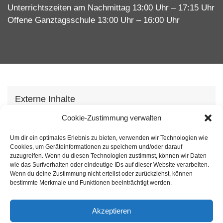
Unterrichtszeiten am Nachmittag 13:00 Uhr – 17:15 Uhr
Offene Ganztagsschule 13:00 Uhr – 16:00 Uhr
Externe Inhalte
Wir verwenden auf unserer Webseite externe
Cookie-Zustimmung verwalten
Inhhalte, um Ihnen zusätzliche Informationen
Um dir ein optimales Erlebnis zu bieten, verwenden wir Technologien wie
anzubieten. Mit dem laden der Inhalte stimmen Sie
Cookies, um Geräteinformationen zu speichern und/oder darauf
unserer
Datenschutzvereinbarung
zu.
zuzugreifen. Wenn du diesen Technologien zustimmst, können wir Daten
wie das Surfverhalten oder eindeutige IDs auf dieser Website verarbeiten.
Wenn du deine Zustimmung nicht erteilst oder zurückziehst, können
Inhalt laden
bestimmte Merkmale und Funktionen beeinträchtigt werden.
Akzeptieren