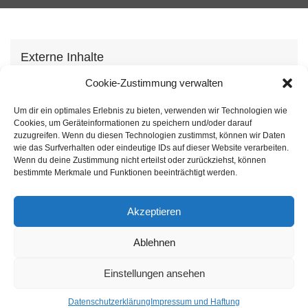
Externe Inhalte
Wir verwenden auf unserer Webseite externe
Cookie-Zustimmung verwalten
Inhhalte, um Ihnen zusätzliche Informationen
Um dir ein optimales Erlebnis zu bieten, verwenden wir Technologien wie
anzubieten. Mit dem laden der Inhalte stimmen Sie
Cookies, um Geräteinformationen zu speichern und/oder darauf
unserer
Datenschutzvereinbarung
zu.
zuzugreifen. Wenn du diesen Technologien zustimmst, können wir Daten
wie das Surfverhalten oder eindeutige IDs auf dieser Website verarbeiten.
Wenn du deine Zustimmung nicht erteilst oder zurückziehst, können
Inhalt laden
bestimmte Merkmale und Funktionen beeinträchtigt werden.
Akzeptieren
Ablehnen
Einstellungen ansehen
Impressum
Datenschutz
Datenschutzerklärung
Impressum und Haftung