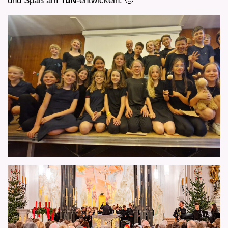
und Spaß am
TuN
-entwickeln. 🙂