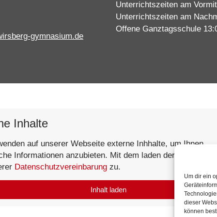
Unterrichtszeiten am Vormit
Unterrichtszeiten am Nachm
Offene Ganztagsschule 13:
wirsberg-gymnasium.de
ne Inhalte
wenden auf unserer Webseite externe Inhhalte, um Ihnen
iche Informationen anzubieten. Mit dem laden der Inhalte st
erer
Datenschutzvereinbarung
zu.
Um dir ein o
Geräteinfor
Inhalt laden
Technologien
dieser Websi
können best