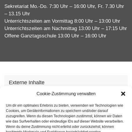
Sekretariat Mo.-Do. 7:30 Uhr – 16:00 Uhr, Fr. 7.30 Uhr
– 13.15 Uhr
Unterrichtszeiten am Vormittag 8:00 Uhr – 13:00 Uhr
Unterrichtszeiten am Nachmittag 13:00 Uhr – 17:15 Uhr
Offene Ganztagsschule 13:00 Uhr – 16:00 Uhr
Externe Inhalte
Wir verwenden auf unserer Webseite externe
Cookie-Zustimmung verwalten
Inhhalte, um Ihnen zusätzliche Informationen
Um dir ein optimales Erlebnis zu bieten, verwenden wir Technologien wie
anzubieten. Mit dem laden der Inhalte stimmen Sie
Cookies, um Geräteinformationen zu speichern und/oder darauf
unserer
Datenschutzvereinbarung
zu.
zuzugreifen. Wenn du diesen Technologien zustimmst, können wir Daten
wie das Surfverhalten oder eindeutige IDs auf dieser Website verarbeiten.
Wenn du deine Zustimmung nicht erteilst oder zurückziehst, können
Inhalt laden