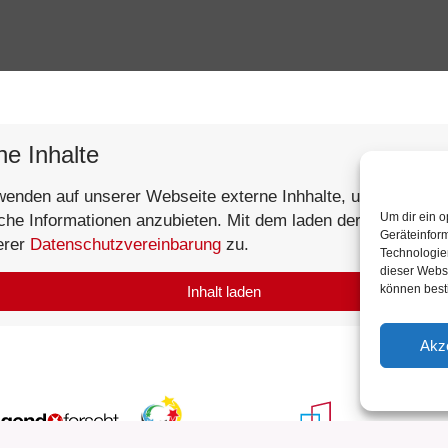
ne Inhalte
wenden auf unserer Webseite externe Inhhalte, um Ihnen
Um dir ein o
iche Informationen anzubieten. Mit dem laden der Inhalte st
Geräteinfor
erer
Datenschutzvereinbarung
zu.
Technologien
dieser Websi
können best
Inhalt laden
Akz