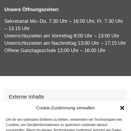
Unsere Öffnungszeiten:
Sekretariat Mo.-Do. 7:30 Uhr – 16:00 Uhr, Fr. 7.30 Uhr
– 13.15 Uhr
Unterrichtszeiten am Vormittag 8:00 Uhr – 13:00 Uhr
Unterrichtszeiten am Nachmittag 13:00 Uhr – 17:15 Uhr
Offene Ganztagsschule 13:00 Uhr – 16:00 Uhr
Externe Inhalte
Wir verwenden auf unserer Webseite externe
Cookie-Zustimmung verwalten
Inhhalte, um Ihnen zusätzliche Informationen
Um dir ein optimales Erlebnis zu bieten, verwenden wir Technologien wie
anzubieten. Mit dem laden der Inhalte stimmen Sie
Cookies, um Geräteinformationen zu speichern und/oder darauf
unserer
Datenschutzvereinbarung
zu.
zuzugreifen. Wenn du diesen Technologien zustimmst, können wir Daten