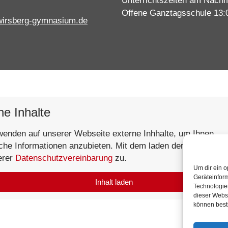
Unterrichtszeiten am Nachm
Offene Ganztagsschule 13:
wirsberg-gymnasium.de
ne Inhalte
wenden auf unserer Webseite externe Inhhalte, um Ihnen
iche Informationen anzubieten. Mit dem laden der Inhalte st
erer
Datenschutzvereinbarung
zu.
Um dir ein o
Geräteinfor
Inhalt laden
Technologien
dieser Websi
können best