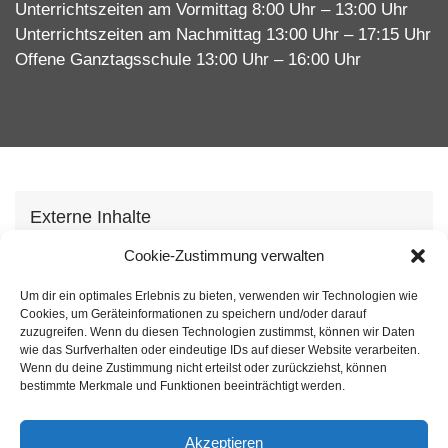
Unterrichtszeiten am Vormittag 8:00 Uhr – 13:00 Uhr
Unterrichtszeiten am Nachmittag 13:00 Uhr – 17:15 Uhr
Offene Ganztagsschule 13:00 Uhr – 16:00 Uhr
Externe Inhalte
Wir verwenden auf unserer Webseite externe
Cookie-Zustimmung verwalten
Inhhalte, um Ihnen zusätzliche Informationen
Um dir ein optimales Erlebnis zu bieten, verwenden wir Technologien wie
anzubieten. Mit dem laden der Inhalte stimmen Sie
Cookies, um Geräteinformationen zu speichern und/oder darauf
unserer
Datenschutzvereinbarung
zu.
zuzugreifen. Wenn du diesen Technologien zustimmst, können wir Daten
wie das Surfverhalten oder eindeutige IDs auf dieser Website verarbeiten.
Wenn du deine Zustimmung nicht erteilst oder zurückziehst, können
Inhalt laden
bestimmte Merkmale und Funktionen beeinträchtigt werden.
Akzeptieren