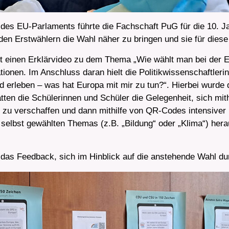
s EU-Parlaments führte die Fachschaft PuG für die 10. J
 den Erstwählern die Wahl näher zu bringen und sie für diese
st einen Erklärvideo zu dem Thema „Wie wählt man bei der 
tionen. Im Anschluss daran hielt die Politikwissenschaftleri
d erleben – was hat Europa mit mir zu tun?“. Hierbei wurde
tten die Schülerinnen und Schüler die Gelegenheit, sich mith
n zu verschaffen und dann mithilfe von QR-Codes intensive
s selbst gewählten Themas (z.B. „Bildung“ oder „Klima“) her
as Feedback, sich im Hinblick auf die anstehende Wahl durc