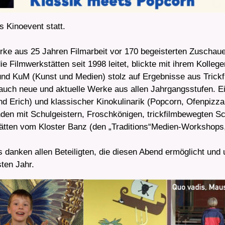
s Kinoevent statt.
erke aus 25 Jahren Filmarbeit vor 170 begeisterten Zuscha
die Filmwerkstätten seit 1998 leitet, blickte mit ihrem Koll
 und KuM (Kunst und Medien) stolz auf Ergebnisse aus Tric
 auch neue und aktuelle Werke aus allen Jahrgangsstufen. 
nd Erich) und klassischer Kinokulinarik (Popcorn, Ofenpizz
nden mit Schulgeistern, Froschkönigen, trickfilmbewegten S
tätten vom Kloster Banz (den „Traditions“Medien-Workshops,
danken allen Beteiligten, die diesen Abend ermöglicht und 
sten Jahr.