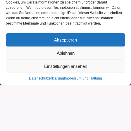
Cookies, um Geräteinformationen zu speichern und/oder darauf
zuzugreifen. Wenn du diesen Technologien zustimmst, können wir Daten
wie das Surfverhalten oder eindeutige IDs auf dieser Website verarbeiten.
Wenn du deine Zustimmung nicht erteilst oder zurückziehst, können
bestimmte Merkmale und Funktionen beeinträchtigt werden.
Akzeptieren
Ablehnen
Sie erreichen uns hier:
Einstellungen ansehen
Wirsberg Gymnasium
Am Pleidenturm 16
Datenschutzerklärung
Impressum und Haftung
97070 Würzburg
Sekretariat:
(0931) 321 15 11
,
sekretariat@wirsberg-
gymnasium.de
Oberstufe:
(0931) 321 15 16
Unsere Öffnungszeiten: