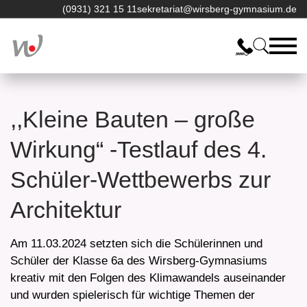
(0931) 321 15 11
(0931) 321 15 11
sekretariat@wirsberg-gymnasium.de
sekretariat@wirsberg-gymnasium.de
,,Kleine Bauten – große
Wirkung“ -Testlauf des 4.
Schüler-Wettbewerbs zur
Architektur
Am 11.03.2024 setzten sich die Schülerinnen und
Schüler der Klasse 6a des Wirsberg-Gymnasiums
kreativ mit den Folgen des Klimawandels auseinander
und wurden spielerisch für wichtige Themen der