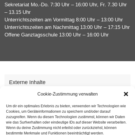
Sekretariat Mo.-Do. 7:30 Uhr – 16:00 Uhr, Fr. 7.30 Uhr
– 13.15 Uhr
Unterrichtszeiten am Vormittag 8:00 Uhr – 13:00 Uhr
Unterrichtszeiten am Nachmittag 13:00 Uhr – 17:15 Uhr
Offene Ganztagsschule 13:00 Uhr – 16:00 Uhr
Externe Inhalte
Wir verwenden auf unserer Webseite externe
Cookie-Zustimmung verwalten
Inhhalte, um Ihnen zusätzliche Informationen
Um dir ein optimales Erlebnis zu bieten, verwenden wir Technologien wie
anzubieten. Mit dem laden der Inhalte stimmen Sie
Cookies, um Geräteinformationen zu speichern und/oder darauf
unserer
Datenschutzvereinbarung
zu.
zuzugreifen. Wenn du diesen Technologien zustimmst, können wir Daten
wie das Surfverhalten oder eindeutige IDs auf dieser Website verarbeiten.
Wenn du deine Zustimmung nicht erteilst oder zurückziehst, können
Inhalt laden
bestimmte Merkmale und Funktionen beeinträchtigt werden.