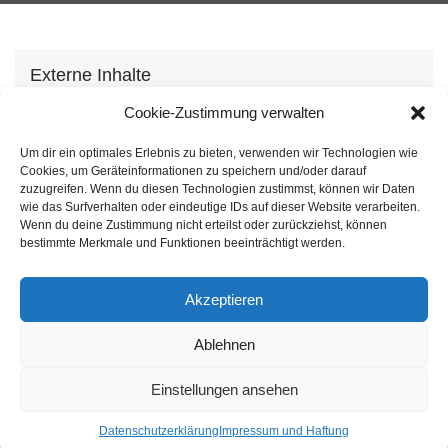
Externe Inhalte
Wir verwenden auf unserer Webseite externe
Cookie-Zustimmung verwalten
Inhhalte, um Ihnen zusätzliche Informationen
Um dir ein optimales Erlebnis zu bieten, verwenden wir Technologien wie
anzubieten. Mit dem laden der Inhalte stimmen Sie
Cookies, um Geräteinformationen zu speichern und/oder darauf
unserer
Datenschutzvereinbarung
zu.
zuzugreifen. Wenn du diesen Technologien zustimmst, können wir Daten
wie das Surfverhalten oder eindeutige IDs auf dieser Website verarbeiten.
Wenn du deine Zustimmung nicht erteilst oder zurückziehst, können
Inhalt laden
bestimmte Merkmale und Funktionen beeinträchtigt werden.
Akzeptieren
Ablehnen
Einstellungen ansehen
Impressum
Datenschutz
Datenschutzerklärung
Impressum und Haftung