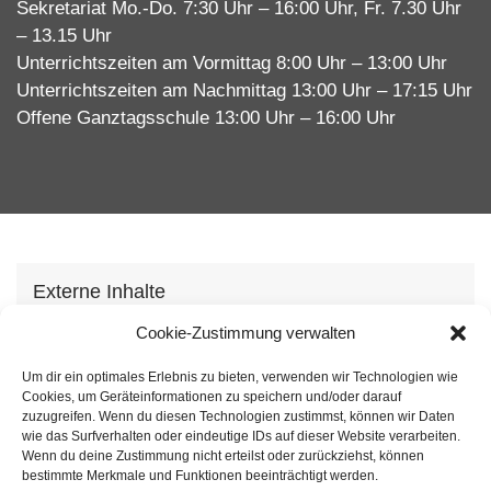
Sekretariat Mo.-Do. 7:30 Uhr – 16:00 Uhr, Fr. 7.30 Uhr
– 13.15 Uhr
Unterrichtszeiten am Vormittag 8:00 Uhr – 13:00 Uhr
Unterrichtszeiten am Nachmittag 13:00 Uhr – 17:15 Uhr
Offene Ganztagsschule 13:00 Uhr – 16:00 Uhr
Externe Inhalte
Wir verwenden auf unserer Webseite externe
Cookie-Zustimmung verwalten
Inhhalte, um Ihnen zusätzliche Informationen
Um dir ein optimales Erlebnis zu bieten, verwenden wir Technologien wie
anzubieten. Mit dem laden der Inhalte stimmen Sie
Cookies, um Geräteinformationen zu speichern und/oder darauf
unserer
Datenschutzvereinbarung
zu.
zuzugreifen. Wenn du diesen Technologien zustimmst, können wir Daten
wie das Surfverhalten oder eindeutige IDs auf dieser Website verarbeiten.
Wenn du deine Zustimmung nicht erteilst oder zurückziehst, können
Inhalt laden
bestimmte Merkmale und Funktionen beeinträchtigt werden.