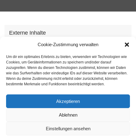
Externe Inhalte
Wir verwenden auf unserer Webseite externe
Cookie-Zustimmung verwalten
Inhhalte, um Ihnen zusätzliche Informationen
Um dir ein optimales Erlebnis zu bieten, verwenden wir Technologien wie
anzubieten. Mit dem laden der Inhalte stimmen Sie
Cookies, um Geräteinformationen zu speichern und/oder darauf
unserer
Datenschutzvereinbarung
zu.
zuzugreifen. Wenn du diesen Technologien zustimmst, können wir Daten
wie das Surfverhalten oder eindeutige IDs auf dieser Website verarbeiten.
Wenn du deine Zustimmung nicht erteilst oder zurückziehst, können
Inhalt laden
bestimmte Merkmale und Funktionen beeinträchtigt werden.
Akzeptieren
Ablehnen
Einstellungen ansehen