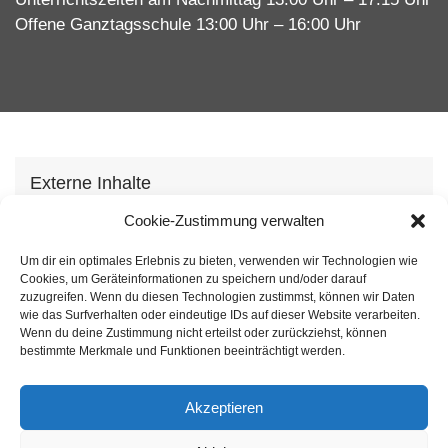
Offene Ganztagsschule 13:00 Uhr – 16:00 Uhr
Externe Inhalte
Wir verwenden auf unserer Webseite externe
Cookie-Zustimmung verwalten
Inhhalte, um Ihnen zusätzliche Informationen
Um dir ein optimales Erlebnis zu bieten, verwenden wir Technologien wie
anzubieten. Mit dem laden der Inhalte stimmen Sie
Cookies, um Geräteinformationen zu speichern und/oder darauf
unserer
Datenschutzvereinbarung
zu.
zuzugreifen. Wenn du diesen Technologien zustimmst, können wir Daten
wie das Surfverhalten oder eindeutige IDs auf dieser Website verarbeiten.
Wenn du deine Zustimmung nicht erteilst oder zurückziehst, können
Inhalt laden
bestimmte Merkmale und Funktionen beeinträchtigt werden.
Akzeptieren