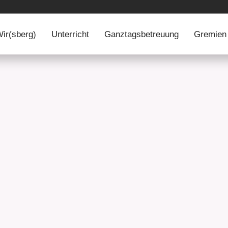
ir(sberg)
Wir(sberg)
Unterricht
Unterricht
Ganztagsbetreuung
Ganztagsbetreuung
Gremien
Gre