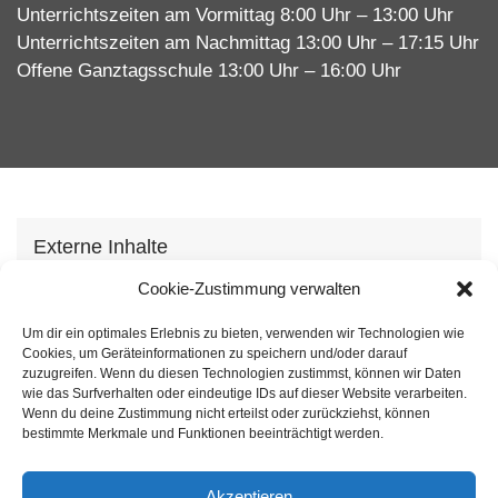
Unterrichtszeiten am Vormittag 8:00 Uhr – 13:00 Uhr
Unterrichtszeiten am Nachmittag 13:00 Uhr – 17:15 Uhr
Offene Ganztagsschule 13:00 Uhr – 16:00 Uhr
Externe Inhalte
Wir verwenden auf unserer Webseite externe
Cookie-Zustimmung verwalten
Inhhalte, um Ihnen zusätzliche Informationen
Um dir ein optimales Erlebnis zu bieten, verwenden wir Technologien wie
anzubieten. Mit dem laden der Inhalte stimmen Sie
Cookies, um Geräteinformationen zu speichern und/oder darauf
unserer
Datenschutzvereinbarung
zu.
zuzugreifen. Wenn du diesen Technologien zustimmst, können wir Daten
wie das Surfverhalten oder eindeutige IDs auf dieser Website verarbeiten.
Wenn du deine Zustimmung nicht erteilst oder zurückziehst, können
Inhalt laden
bestimmte Merkmale und Funktionen beeinträchtigt werden.
Akzeptieren