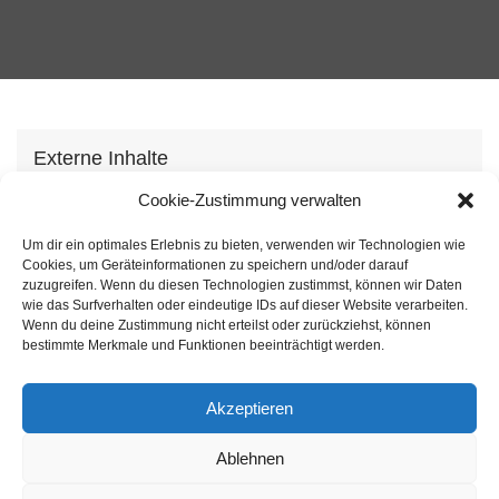
Externe Inhalte
Wir verwenden auf unserer Webseite externe
Cookie-Zustimmung verwalten
Inhhalte, um Ihnen zusätzliche Informationen
Um dir ein optimales Erlebnis zu bieten, verwenden wir Technologien wie
anzubieten. Mit dem laden der Inhalte stimmen Sie
Cookies, um Geräteinformationen zu speichern und/oder darauf
unserer
Datenschutzvereinbarung
zu.
zuzugreifen. Wenn du diesen Technologien zustimmst, können wir Daten
wie das Surfverhalten oder eindeutige IDs auf dieser Website verarbeiten.
Wenn du deine Zustimmung nicht erteilst oder zurückziehst, können
Inhalt laden
bestimmte Merkmale und Funktionen beeinträchtigt werden.
Akzeptieren
Ablehnen