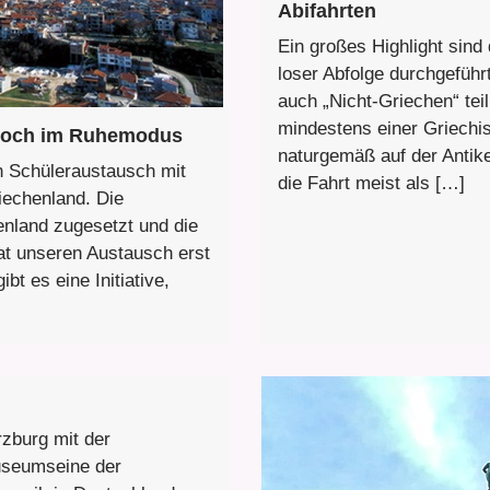
Abifahrten
Ein großes Highlight sind 
loser Abfolge durchgefüh
auch „Nicht-Griechen“ tei
mindestens einer Griechisc
noch im Ruhemodus
naturgemäß auf der Antik
n Schüleraustausch mit
die Fahrt meist als […]
iechenland. Die
nland zugesetzt und die
hat unseren Austausch erst
bt es eine Initiative,
zburg mit der
useumseine der